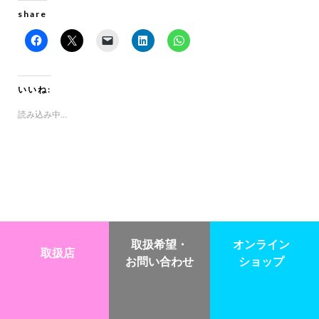
share
Facebook
ク
ク
ク
ク
で
リ
リ
リ
リ
共
ッ
ッ
ッ
ッ
有
ク
ク
ク
ク
す
し
し
し
し
る
て
て
て
て
いいね:
に
X
友
LinkedIn
WhatsApp
は
で
達
で
で
ク
共
に
共
共
読み込み中…
リ
有
メ
有
有
ッ
(新
ー
(新
(新
ク
し
ル
し
し
し
い
で
い
い
て
ウ
リ
ウ
ウ
く
ィ
ン
ィ
ィ
だ
ン
ク
ン
ン
さ
ド
を
ド
ド
い
ウ
送
ウ
ウ
(新
で
信
で
で
し
開
(新
開
開
い
き
し
き
き
ウ
ま
い
ま
ま
ィ
す)
ウ
す)
す)
取扱希望・
オンライン
ン
ィ
取扱店
ド
ン
お問い合わせ
ショップ
ウ
ド
で
ウ
開
で
き
開
ま
き
す)
ま