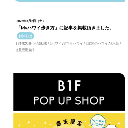
2026年5月2日（土）
「Myハワイ歩き方」に記事を掲載頂きました。
お知らせ
[
#MIZUSHIMABLUE
/
#ハワイ
/
#マイハワイ
/
#北陸のハワイ
/
#水島
/
#発売開始
]