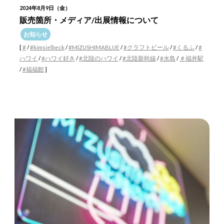
2024年8月9日（金）
販売箇所・メディア/出展情報について
お知らせ
[
#
/
#kimsielbeck
/
#MIZUSHIMABLUE
/
#クラフトビール
/
#くるふ
/
#
ハワイ
/
#ハワイ好き
/
#北陸のハワイ
/
#北陸新幹線
/
#水島
/
＃福井駅
/
#福福館
]