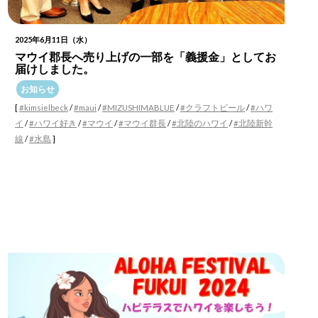
2025年6月11日（水）
マウイ郡長へ売り上げの一部を「義援金」としてお
届けしました。
お知らせ
[
#kimsielbeck
/
#maui
/
#MIZUSHIMABLUE
/
#クラフトビール
/
#ハワ
イ
/
#ハワイ好き
/
#マウイ
/
#マウイ群長
/
#北陸のハワイ
/
#北陸新幹
線
/
#水島
]