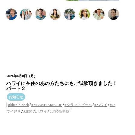
2024年4月8日（月）
ハワイに在住のあの方たちにもご試飲頂きました！
パート２
お知らせ
[
#kimsielbeck
/
#MIZUSHIMABLUE
/
#クラフトビール
/
#ハワイ
/
#ハ
ワイ好き
/
#北陸のハワイ
/
#北陸新幹線
]