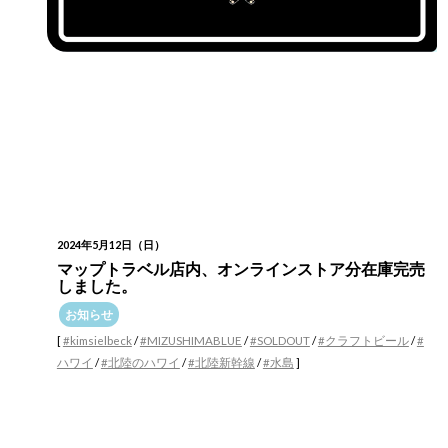
2024年5月12日（日）
マップトラベル店内、オンラインストア分在庫完売
しました。
お知らせ
[
#kimsielbeck
/
#MIZUSHIMABLUE
/
#SOLDOUT
/
#クラフトビール
/
#
ハワイ
/
#北陸のハワイ
/
#北陸新幹線
/
#水島
]