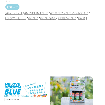
す。
お知らせ
[
#kimsielbeck
/
#MIZUSHIMABLUE
/
#アロハフェスティバルフクイ
/
#クラフトビール
/
#ハワイ
/
#ハワイ好き
/
#北陸のハワイ
/
#水島
]