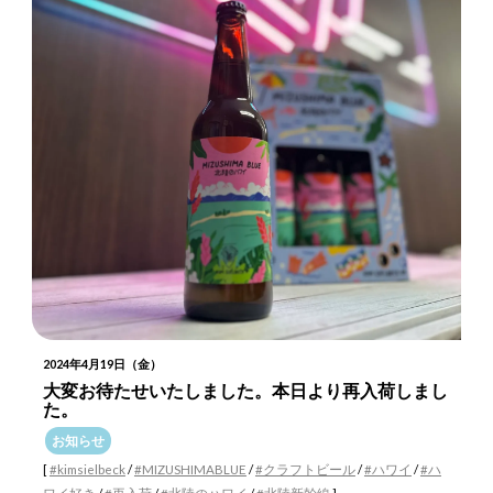
2024年4月19日（金）
大変お待たせいたしました。本日より再入荷しまし
た。
お知らせ
[
#kimsielbeck
/
#MIZUSHIMABLUE
/
#クラフトビール
/
#ハワイ
/
#ハ