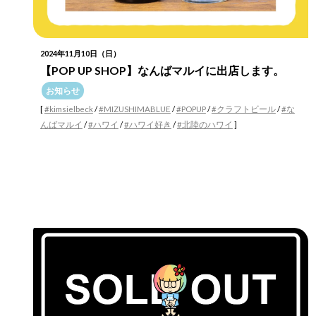
2024年11月10日（日）
【POP UP SHOP】なんばマルイに出店します。
お知らせ
[
#kimsielbeck
/
#MIZUSHIMABLUE
/
#POPUP
/
#クラフトビール
/
#な
んばマルイ
/
#ハワイ
/
#ハワイ好き
/
#北陸のハワイ
]