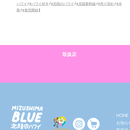
ハワイ
/
#ハワイ好き
/
#北陸のハワイ
/
#北陸新幹線
/
#売り切れ
/
#水
島
/
#発売開始
]
取扱店
HOME
お知ら
取扱店